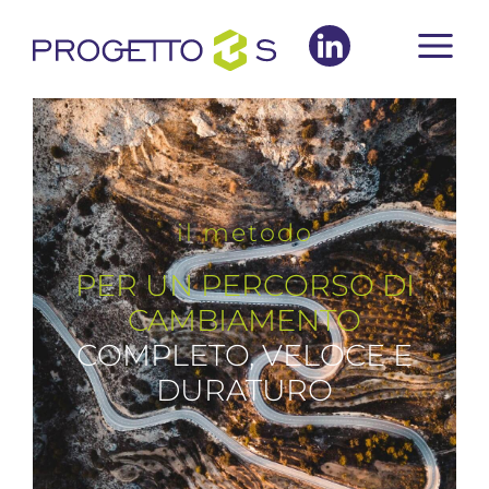
il metodo
PER UN PERCORSO DI
CAMBIAMENTO
COMPLETO, VELOCE E
DURATURO